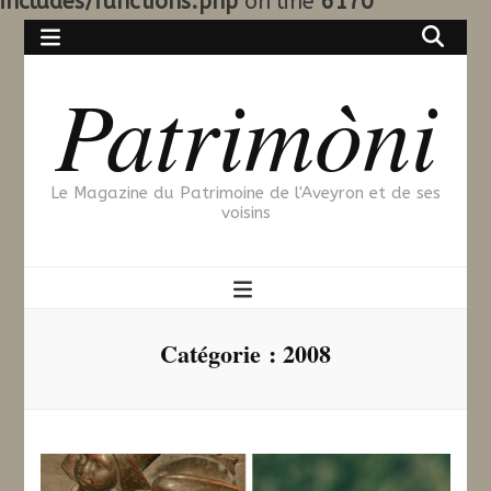
includes/functions.php
on line
6170
Patrimòni
Le Magazine du Patrimoine de l'Aveyron et de ses
voisins
Catégorie :
2008