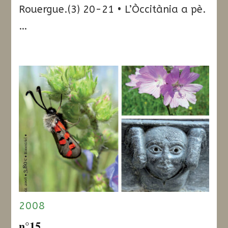
Rouergue.(3) 20-21 • L’Òccitània a pè.
…
2008
n°15