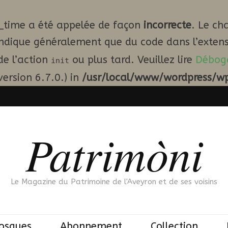
_time a été appelée de façon
incorrecte
. Le ch
indique généralement que du code dans l’extens
de l’action
ou plus tard. Veuillez lire
Débog
init
ersion 6.7.0.) in
/usr/local/www/wordpress/wp
Patrimòni
Le Magazine du Patrimoine de l'Aveyron et de ses voisins
iosques
Abonnement
Collection