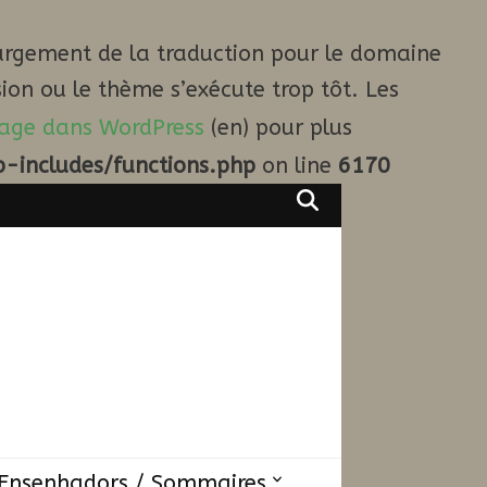
argement de la traduction pour le domaine
ion ou le thème s’exécute trop tôt. Les
age dans WordPress
(en) pour plus
-includes/functions.php
on line
6170
Ensenhadors / Sommaires