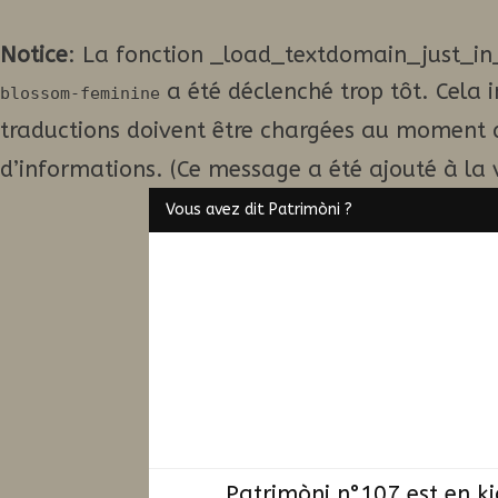
Notice
: La fonction _load_textdomain_just_in
a été déclenché trop tôt. Cela 
blossom-feminine
traductions doivent être chargées au moment 
d’informations. (Ce message a été ajouté à la v
Vous avez dit Patrimòni ?
Patrimòni n°107 est en k