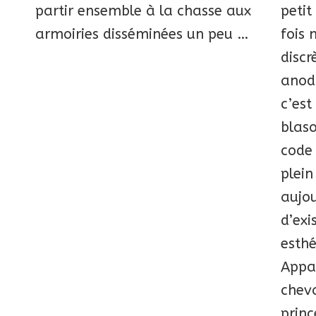
partir ensemble à la chasse aux
petit
armoiries disséminées un peu …
fois 
discr
anod
c’est
blaso
code 
plei
aujou
d’exi
esthé
Appar
cheva
princ