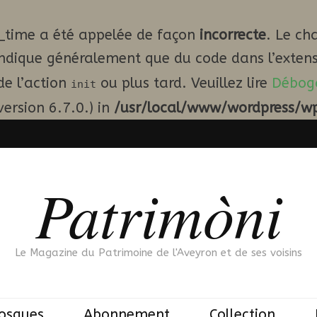
_time a été appelée de façon
incorrecte
. Le ch
indique généralement que du code dans l’extens
de l’action
ou plus tard. Veuillez lire
Débog
init
ersion 6.7.0.) in
/usr/local/www/wordpress/wp
Patrimòni
Le Magazine du Patrimoine de l'Aveyron et de ses voisins
iosques
Abonnement
Collection