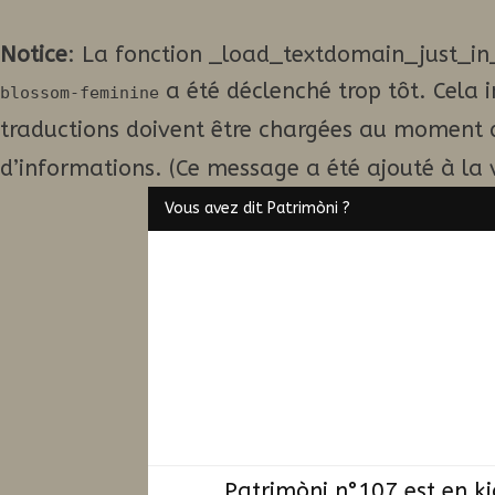
Notice
: La fonction _load_textdomain_just_in
a été déclenché trop tôt. Cela 
blossom-feminine
traductions doivent être chargées au moment 
d’informations. (Ce message a été ajouté à la v
Vous avez dit Patrimòni ?
Patrimòni n°107 est en k