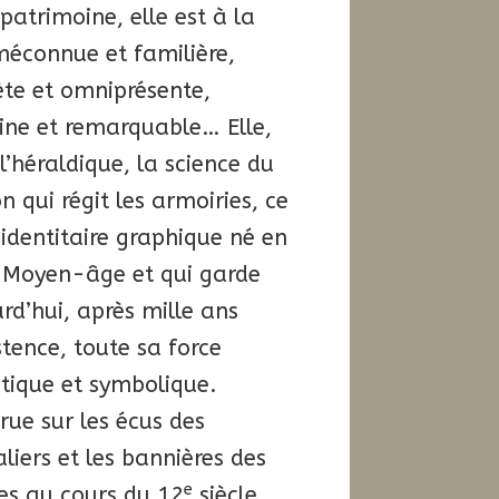
 patrimoine, elle est à la
méconnue et familière,
ète et omniprésente,
ine et remarquable… Elle,
 l’héraldique, la science du
n qui régit les armoiries, ce
identitaire graphique né en
n Moyen-âge et qui garde
rd’hui, après mille ans
stence, toute sa force
tique et symbolique.
ue sur les écus des
liers et les bannières des
e
es au cours du 12
siècle…