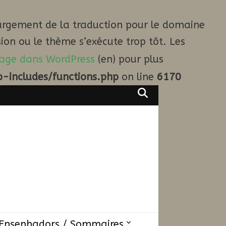
argement de la traduction pour le domaine
ion ou le thème s’exécute trop tôt. Les
age dans WordPress
(en) pour plus
-includes/functions.php
on line
6170
Ensenhadors / Sommaires