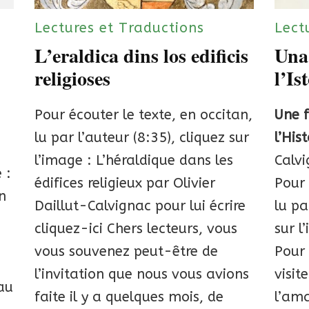
Lectures et Traductions
Lect
L’eraldica dins los edificis
Una 
religioses
l’Is
Pour écouter le texte, en occitan,
Une f
lu par l’auteur (8:35), cliquez sur
l’His
l’image : L’héraldique dans les
Calv
 :
édifices religieux par Olivier
Pour 
n
Daillut-Calvignac pour lui écrire
lu pa
cliquez-ici Chers lecteurs, vous
sur l
vous souvenez peut-être de
Pour 
l’invitation que nous vous avions
visit
 au
faite il y a quelques mois, de
l’am