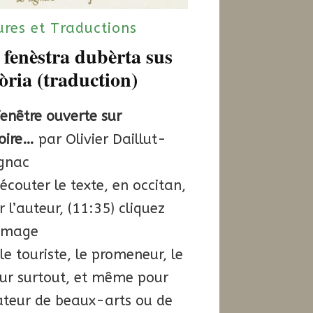
ures et Traductions
fenèstra dubèrta sus
tòria (traduction)
enêtre ouverte sur
toire…
par Olivier Daillut-
ignac
écouter le texte, en occitan,
r l’auteur, (11:35) cliquez
’image
le touriste, le promeneur, le
eur surtout, et même pour
ateur de beaux-arts ou de