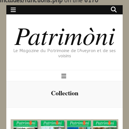
includes/functions.php
on line
6170
Patrimòni
Le Magazine du Patrimoine de l'Aveyron et de ses
voisins
Collection