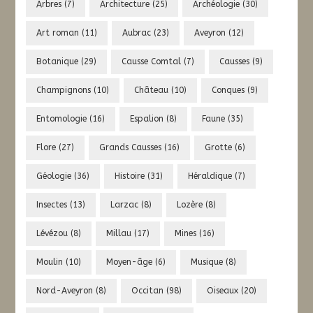
Arbres
(7)
Architecture
(25)
Archéologie
(30)
Art roman
(11)
Aubrac
(23)
Aveyron
(12)
Botanique
(29)
Causse Comtal
(7)
Causses
(9)
Champignons
(10)
Château
(10)
Conques
(9)
Entomologie
(16)
Espalion
(8)
Faune
(35)
Flore
(27)
Grands Causses
(16)
Grotte
(6)
Géologie
(36)
Histoire
(31)
Héraldique
(7)
Insectes
(13)
Larzac
(8)
Lozère
(8)
Lévézou
(8)
Millau
(17)
Mines
(16)
Moulin
(10)
Moyen-âge
(6)
Musique
(8)
Nord-Aveyron
(8)
Occitan
(98)
Oiseaux
(20)