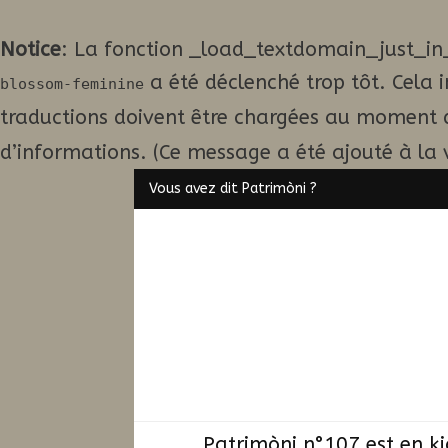
Notice
: La fonction _load_textdomain_just_in
a été déclenché trop tôt. Cela 
blossom-feminine
traductions doivent être chargées au moment 
d’informations. (Ce message a été ajouté à la v
Vous avez dit Patrimòni ?
Patrimòni n°107 est en k