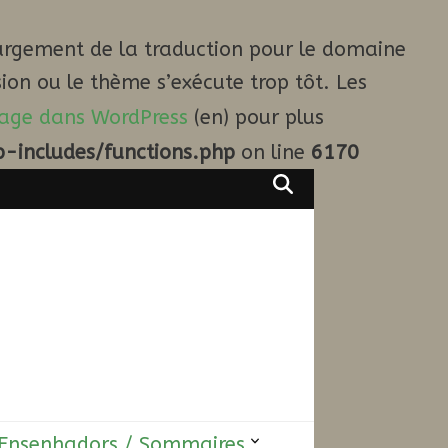
argement de la traduction pour le domaine
ion ou le thème s’exécute trop tôt. Les
age dans WordPress
(en) pour plus
-includes/functions.php
on line
6170
Ensenhadors / Sommaires