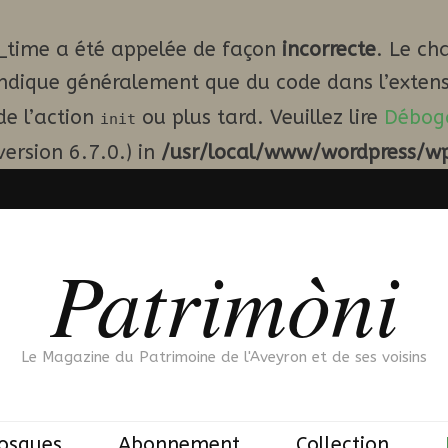
_time a été appelée de façon
incorrecte
. Le ch
indique généralement que du code dans l’extens
de l’action
ou plus tard. Veuillez lire
Débog
init
ersion 6.7.0.) in
/usr/local/www/wordpress/wp
Patrimòni
Le Magazine du Patrimoine de l'Aveyron et de ses voisins
iosques
Abonnement
Collection