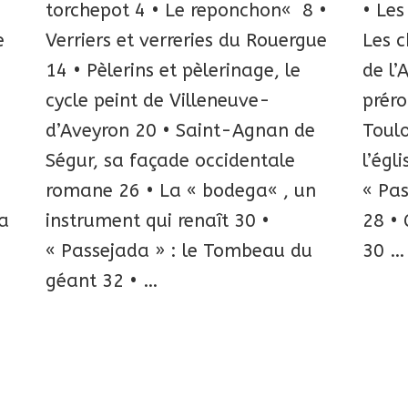
torchepot 4 • Le reponchon« 8 •
• Les
e
Verriers et verreries du Rouergue
Les c
14 • Pèlerins et pèlerinage, le
de l’
cycle peint de Villeneuve-
prér
d’Aveyron 20 • Saint-Agnan de
Toulo
Ségur, sa façade occidentale
l’égl
romane 26 • La « bodega« , un
« Pas
la
instrument qui renaît 30 •
28 • 
« Passejada » : le Tombeau du
30 …
géant 32 • …