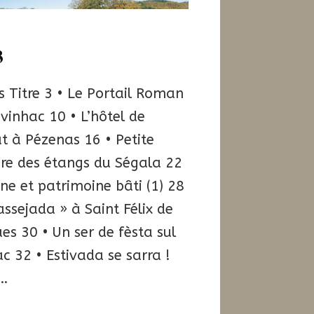
1
3
 Titre 3 • Le Portail Roman
vinhac 10 • L’hôtel de
t à Pézenas 16 • Petite
ire des étangs du Ségala 22
ne et patrimoine bâti (1) 28
assejada » à Saint Félix de
es 30 • Un ser de fèsta sul
c 32 • Estivada se sarra !
 …