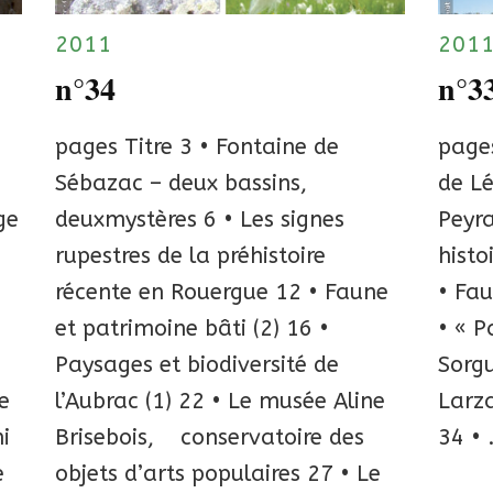
2011
201
n°34
n°3
pages Titre 3 • Fontaine de
pages
Sébazac – deux bassins,
de Lé
ge
deuxmystères 6 • Les signes
Peyra
rupestres de la préhistoire
histo
récente en Rouergue 12 • Faune
• Fau
et patrimoine bâti (2) 16 •
• « P
Paysages et biodiversité de
Sorgu
ge
l’Aubrac (1) 22 • Le musée Aline
Larza
i
Brisebois, conservatoire des
34 •
e
objets d’arts populaires 27 • Le