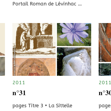
Portail Roman de Lévinhac …
2011
201
n°31
n°3
pages Titre 3 • La Sittelle
pages