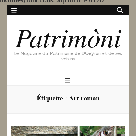
includes/functions.php
on line
6170
Patrimòni
Le Magazine du Patrimoine de l'Aveyron et de ses
voisins
Étiquette :
Art roman