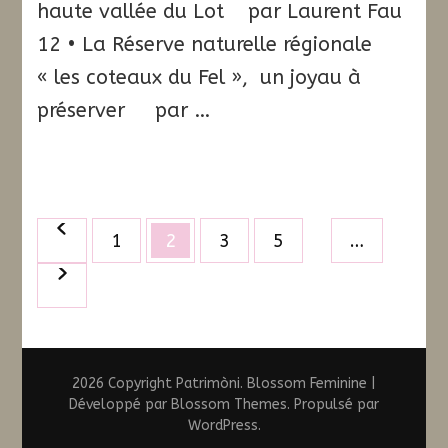
haute vallée du Lot par Laurent Fau
12 • La Réserve naturelle régionale
« les coteaux du Fel », un joyau à
préserver par …
Pagination
Page
Page
Page
Page
1
2
3
5
…
des
publications
2026 Copyright
Patrimòni
.
Blossom Feminine |
Développé par
Blossom Themes
. Propulsé par
WordPress
.