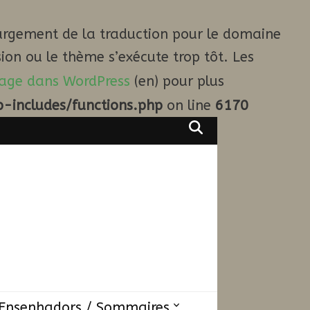
argement de la traduction pour le domaine
ion ou le thème s’exécute trop tôt. Les
age dans WordPress
(en) pour plus
-includes/functions.php
on line
6170
Ensenhadors / Sommaires