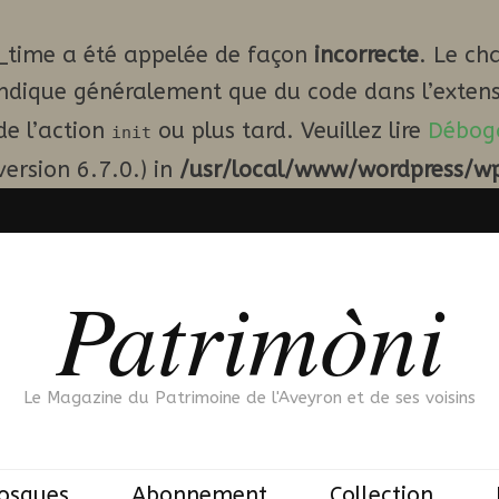
_time a été appelée de façon
incorrecte
. Le ch
indique généralement que du code dans l’extens
de l’action
ou plus tard. Veuillez lire
Débog
init
ersion 6.7.0.) in
/usr/local/www/wordpress/wp
Patrimòni
Le Magazine du Patrimoine de l'Aveyron et de ses voisins
iosques
Abonnement
Collection