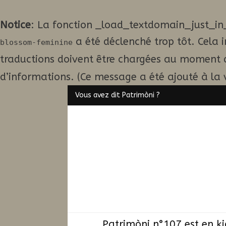
Notice
: La fonction _load_textdomain_just_in
a été déclenché trop tôt. Cela 
blossom-feminine
traductions doivent être chargées au moment 
d’informations. (Ce message a été ajouté à la v
Vous avez dit Patrimòni ?
Patrimòni n°107 est en k