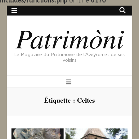
includes/functions.php
on line
6170
Patrimòni
Le Magazine du Patrimoine de l'Aveyron et de ses
voisins
Étiquette :
Celtes