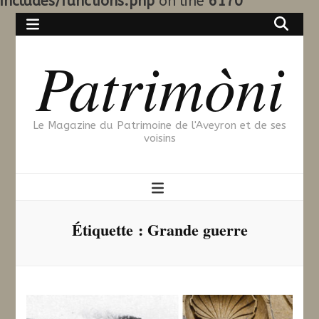
includes/functions.php
on line
6170
Patrimòni
Le Magazine du Patrimoine de l'Aveyron et de ses
voisins
Étiquette :
Grande guerre