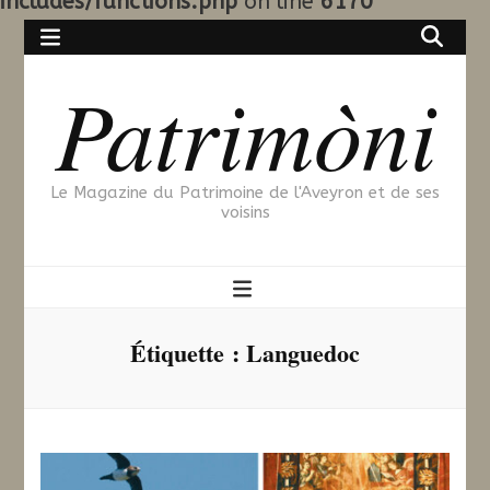
includes/functions.php
on line
6170
Patrimòni
Le Magazine du Patrimoine de l'Aveyron et de ses
voisins
Étiquette :
Languedoc