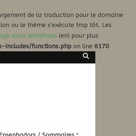
argement de la traduction pour le domaine
ion ou le thème s’exécute trop tôt. Les
age dans WordPress
(en) pour plus
-includes/functions.php
on line
6170
Ensenhadors / Sommaires