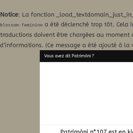
Notice
: La fonction _load_textdomain_just_in
a été déclenché trop tôt. Cela 
blossom-feminine
traductions doivent être chargées au moment 
d’informations. (Ce message a été ajouté à la v
Vous avez dit Patrimòni ?
Patrimòni n°107 est en k