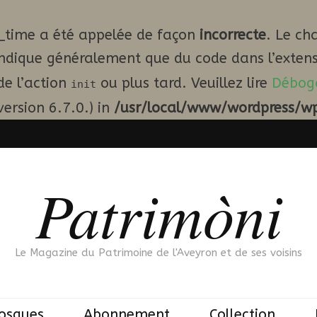
_time a été appelée de façon
incorrecte
. Le ch
indique généralement que du code dans l’extens
de l’action
ou plus tard. Veuillez lire
Débog
init
ersion 6.7.0.) in
/usr/local/www/wordpress/wp
Patrimòni
Le Magazine du Patrimoine de l'Aveyron et de ses voisins
iosques
Abonnement
Collection