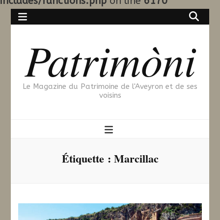
includes/functions.php
on line
6170
Patrimòni
Le Magazine du Patrimoine de l'Aveyron et de ses
voisins
Étiquette :
Marcillac