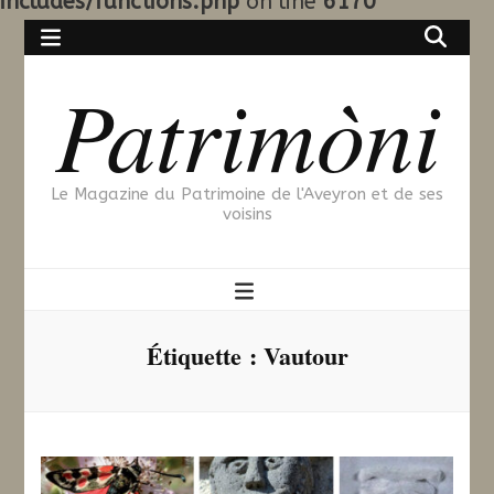
includes/functions.php
on line
6170
Patrimòni
Le Magazine du Patrimoine de l'Aveyron et de ses
voisins
Étiquette :
Vautour