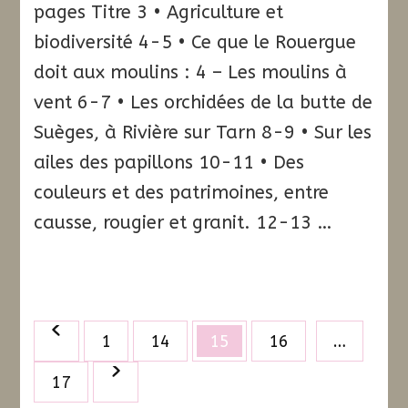
pages Titre 3 • Agriculture et
biodiversité 4-5 • Ce que le Rouergue
doit aux moulins : 4 – Les moulins à
vent 6-7 • Les orchidées de la butte de
Suèges, à Rivière sur Tarn 8-9 • Sur les
ailes des papillons 10-11 • Des
couleurs et des patrimoines, entre
causse, rougier et granit. 12-13 …
Pagination
Page
Page
Page
Page
1
14
15
16
…
des
Page
17
publications