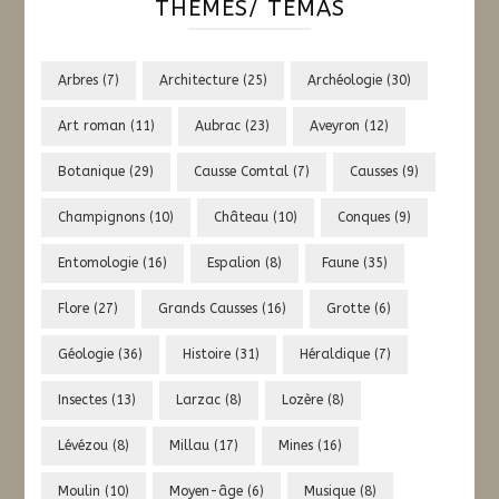
THÈMES/ TÈMAS
Arbres
(7)
Architecture
(25)
Archéologie
(30)
Art roman
(11)
Aubrac
(23)
Aveyron
(12)
Botanique
(29)
Causse Comtal
(7)
Causses
(9)
Champignons
(10)
Château
(10)
Conques
(9)
Entomologie
(16)
Espalion
(8)
Faune
(35)
Flore
(27)
Grands Causses
(16)
Grotte
(6)
Géologie
(36)
Histoire
(31)
Héraldique
(7)
Insectes
(13)
Larzac
(8)
Lozère
(8)
Lévézou
(8)
Millau
(17)
Mines
(16)
Moulin
(10)
Moyen-âge
(6)
Musique
(8)