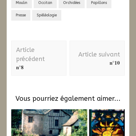
Moulin
Occitan
Orchidées
Papillons
Presse
Spéléologie
Navigation
Article
d'article
Article suivant
précédent
n°10
n°8
Vous pourriez également aimer...