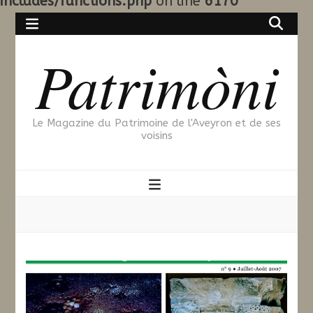
includes/functions.php
on line
6170
Patrimòni
Le Magazine du Patrimoine de l'Aveyron et de ses
voisins