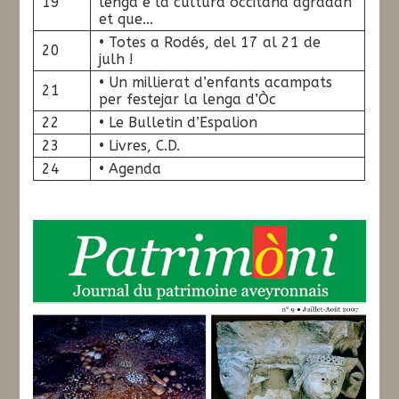
19
lenga e la cultura occitana agradan
et que…
• Totes a Rodés, del 17 al 21 de
20
julh !
• Un millierat d’enfants acampats
21
per festejar la lenga d’Òc
22
• Le Bulletin d’Espalion
23
• Livres, C.D.
24
• Agenda