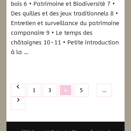
bois 6 • Patrimoine et Biodiversité 7 •
Des quilles et des jeux traditionnels 8 •
Entretien et surveillance du patrimoine
campanaire 9 • Le temps des
châtaignes 10-11 • Petite introduction
à la …
Pagination
Page
Page
Page
Page
1
3
4
5
…
des
publications