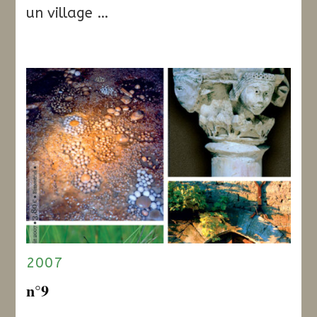
un village …
2007
n°9