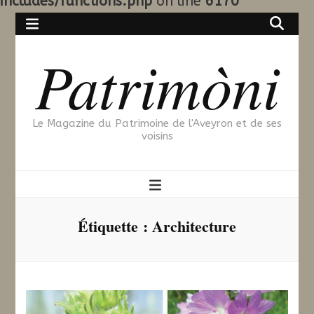
includes/functions.php
on line
6170
Patrimòni
Le Magazine du Patrimoine de l'Aveyron et de ses
voisins
Étiquette :
Architecture