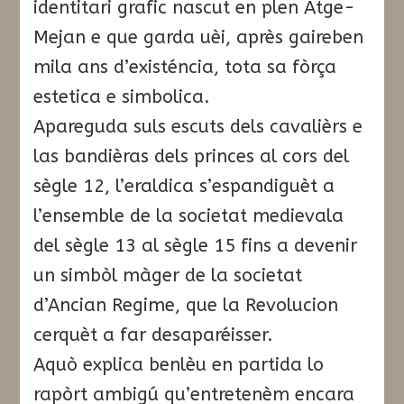
identitari grafic nascut en plen Atge-
Mejan e que garda uèi, après gaireben
mila ans d’existéncia, tota sa fòrça
estetica e simbolica.
Apareguda suls escuts dels cavalièrs e
las bandièras dels princes al cors del
sègle 12, l’eraldica s’espandiguèt a
l’ensemble de la societat medievala
del sègle 13 al sègle 15 fins a devenir
un simbòl màger de la societat
d’Ancian Regime, que la Revolucion
cerquèt a far desaparéisser.
Aquò explica benlèu en partida lo
rapòrt ambigú qu’entretenèm encara