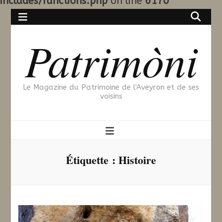
includes/functions.php
on line
6170
Patrimòni
Le Magazine du Patrimoine de l'Aveyron et de ses
voisins
Étiquette :
Histoire