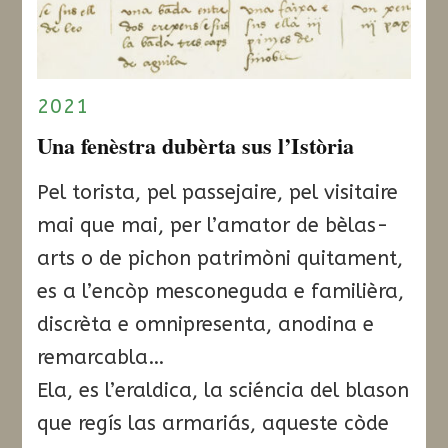
2021
Una fenèstra dubèrta sus l’Istòria
Pel torista, pel passejaire, pel visitaire
mai que mai, per l’amator de bèlas-
arts o de pichon patrimòni quitament,
es a l’encòp mesconeguda e familièra,
discrèta e omnipresenta, anodina e
remarcabla…
Ela, es l’eraldica, la sciéncia del blason
que regís las armariás, aqueste còde