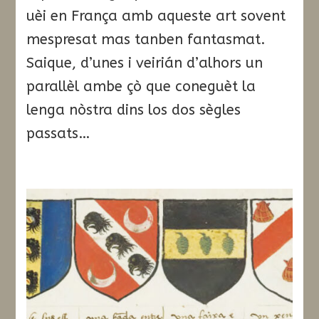
uèi en França amb aqueste art sovent
mespresat mas tanben fantasmat.
Saique, d’unes i veirián d’alhors un
parallèl ambe çò que coneguèt la
lenga nòstra dins los dos sègles
passats…