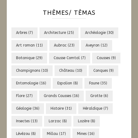
THÈMES/ TÈMAS
Arbres
(7)
Architecture
(25)
Archéologie
(30)
Art roman
(11)
Aubrac
(23)
Aveyron
(12)
Botanique
(29)
Causse Comtal
(7)
Causses
(9)
Champignons
(10)
Château
(10)
Conques
(9)
Entomologie
(16)
Espalion
(8)
Faune
(35)
Flore
(27)
Grands Causses
(16)
Grotte
(6)
Géologie
(36)
Histoire
(31)
Héraldique
(7)
Insectes
(13)
Larzac
(8)
Lozère
(8)
Lévézou
(8)
Millau
(17)
Mines
(16)