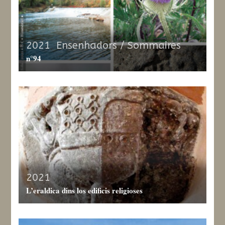
2021
,
Ensenhadors / Sommaires
n°94
2021
L’eraldica dins los edificis religioses