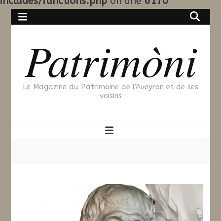
includes/functions.php
on line
6170
Patrimòni
Le Magazine du Patrimoine de l'Aveyron et de ses
voisins