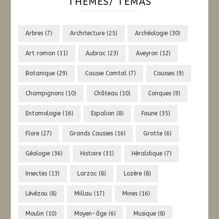
THÈMES/ TÈMAS
Arbres
(7)
Architecture
(25)
Archéologie
(30)
Art roman
(11)
Aubrac
(23)
Aveyron
(12)
Botanique
(29)
Causse Comtal
(7)
Causses
(9)
Champignons
(10)
Château
(10)
Conques
(9)
Entomologie
(16)
Espalion
(8)
Faune
(35)
Flore
(27)
Grands Causses
(16)
Grotte
(6)
Géologie
(36)
Histoire
(31)
Héraldique
(7)
Insectes
(13)
Larzac
(8)
Lozère
(8)
Lévézou
(8)
Millau
(17)
Mines
(16)
Moulin
(10)
Moyen-âge
(6)
Musique
(8)