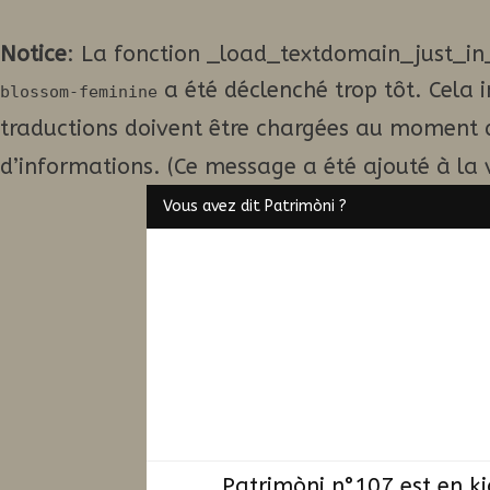
Notice
: La fonction _load_textdomain_just_in
a été déclenché trop tôt. Cela 
blossom-feminine
traductions doivent être chargées au moment 
d’informations. (Ce message a été ajouté à la v
Vous avez dit Patrimòni ?
Patrimòni n°107 est en k