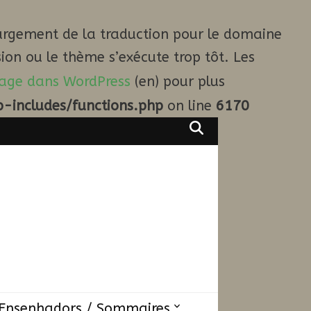
argement de la traduction pour le domaine
ion ou le thème s’exécute trop tôt. Les
age dans WordPress
(en) pour plus
-includes/functions.php
on line
6170
Ensenhadors / Sommaires