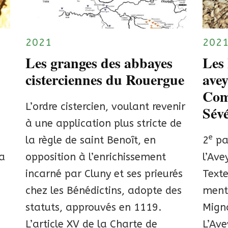
2021
202
Les granges des abbayes
Les 
cisterciennes du Rouergue
ave
Com
L’ordre cistercien, voulant revenir
Sév
à une application plus stricte de
e
la règle de saint Benoît, en
2
par
la
opposition à l’enrichissement
l’Ave
incarné par Cluny et ses prieurés
Texte
chez les Bénédictins, adopte des
menti
statuts, approuvés en 1119.
Mign
L’article XV de la Charte de
L’Ave