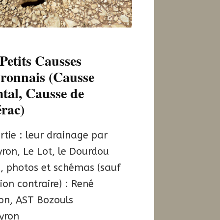
1
Petits Causses
yronnais (Causse
tal, Causse de
érac)
tie : leur drainage par
yron, Le Lot, le Dourdou
, photos et schémas (sauf
on contraire) : René
on, AST Bozouls
yron