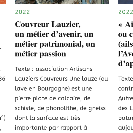
2022
202
Couvreur Lauzier,
« Ai
un métier d’avenir, un
ou c
métier patrimonial, un
(ail
r
métier passion
l’Av
d’ap
,
Texte : association Artisans
36
Lauziers Couvreurs Une lauze (ou
Texte
lave en Bourgogne) est une
contr
pierre plate de calcaire, de
Autre
schiste, de phonolithe, de gneiss
des L
n°)
dont la surface est très
botan
,
importante par rapport à
aujou