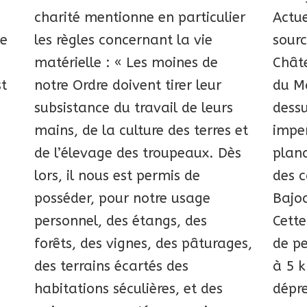
charité mentionne en particulier
Actue
de
les règles concernant la vie
sourc
matérielle : « Les moines de
Châte
st
notre Ordre doivent tirer leur
du M
subsistance du travail de leurs
dess
mains, de la culture des terres et
impe
de l’élevage des troupeaux. Dès
plan
lors, il nous est permis de
des c
posséder, pour notre usage
Bajoc
personnel, des étangs, des
Cette
forêts, des vignes, des pâturages,
de pe
des terrains écartés des
à 5 
habitations séculières, et des
dépre