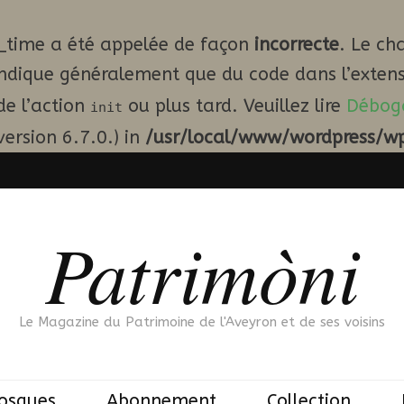
_time a été appelée de façon
incorrecte
. Le ch
indique généralement que du code dans l’extens
de l’action
ou plus tard. Veuillez lire
Débog
init
ersion 6.7.0.) in
/usr/local/www/wordpress/wp
Patrimòni
Le Magazine du Patrimoine de l'Aveyron et de ses voisins
iosques
Abonnement
Collection