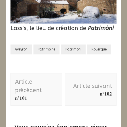
Lassis, le lieu de création de
Patrimòni
Aveyron
Patrimoine
Patrimoni
Rouergue
Navigation
Article
d'article
Article suivant
précédent
n°102
n°101