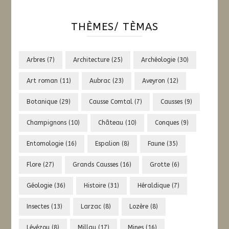
THÈMES/ TÈMAS
Arbres
(7)
Architecture
(25)
Archéologie
(30)
Art roman
(11)
Aubrac
(23)
Aveyron
(12)
Botanique
(29)
Causse Comtal
(7)
Causses
(9)
Champignons
(10)
Château
(10)
Conques
(9)
Entomologie
(16)
Espalion
(8)
Faune
(35)
Flore
(27)
Grands Causses
(16)
Grotte
(6)
Géologie
(36)
Histoire
(31)
Héraldique
(7)
Insectes
(13)
Larzac
(8)
Lozère
(8)
Lévézou
(8)
Millau
(17)
Mines
(16)