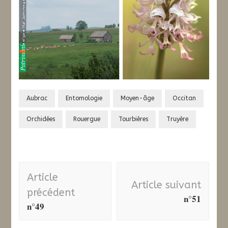
Aubrac
Entomologie
Moyen-âge
Occitan
Orchidées
Rouergue
Tourbières
Truyère
Navigation
Article
d'article
Article suivant
précédent
n°51
n°49