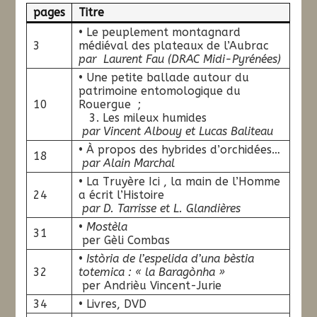
pages
Titre
• Le peuplement montagnard
3
médiéval des plateaux de l’Aubrac
par Laurent Fau (DRAC Midi-Pyrénées)
• Une petite ballade autour du
patrimoine entomologique du
10
Rouergue ;
3. Les mileux humides
par Vincent Albouy et Lucas Baliteau
• À propos des hybrides d’orchidées…
18
par Alain Marchal
• La Truyère Ici , la main de l’Homme
24
a écrit l’Histoire
par D. Tarrisse et L. Glandières
•
Mostèla
31
per Gèli Combas
•
Istòria de l’espelida d’una bèstia
32
totemica : « la Baragònha »
per Andrièu Vincent-Jurie
34
• Livres, DVD