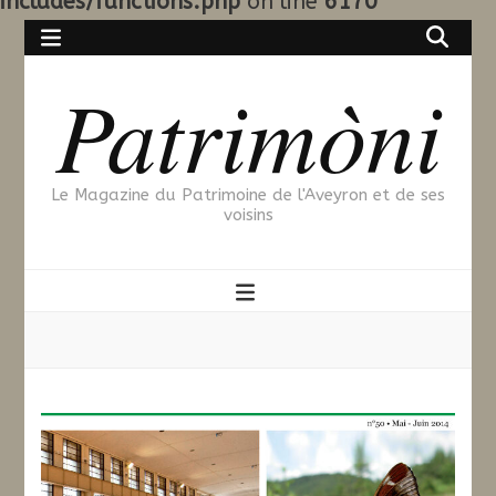
includes/functions.php
on line
6170
Patrimòni
Le Magazine du Patrimoine de l'Aveyron et de ses
voisins