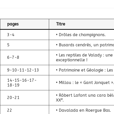
pages
Titre
3-4
• Drôles de champignons.
5
• Busards cendrés, un patrimo
• Les reptiles de Valady : u
6-7-8
exceptionnelle !
9-10-11-12-13
• Patrimoine et Géologie : L
14-15-16-17-
• Millau : le « Gant Jonquet »
18-19
• Ròbert Lafont una cara bèl
20-21
e
XX
.
22
• Davalada en Roergue Bas.