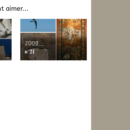
t aimer...
2009
n°21