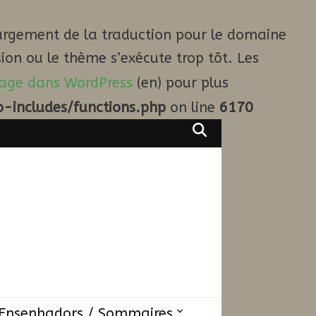
argement de la traduction pour le domaine
ion ou le thème s’exécute trop tôt. Les
age dans WordPress
(en) pour plus
-includes/functions.php
on line
6170
Ensenhadors / Sommaires