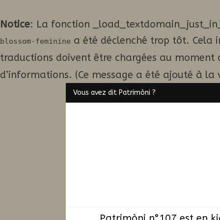
Notice
: La fonction _load_textdomain_just_in
a été déclenché trop tôt. Cela 
blossom-feminine
traductions doivent être chargées au moment 
d’informations. (Ce message a été ajouté à la v
Vous avez dit Patrimòni ?
Patrimòni n°107 est en k