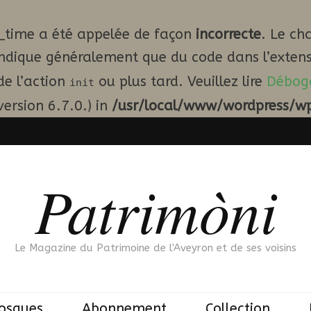
_time a été appelée de façon
incorrecte
. Le ch
indique généralement que du code dans l’extens
de l’action
ou plus tard. Veuillez lire
Débog
init
ersion 6.7.0.) in
/usr/local/www/wordpress/wp
Patrimòni
Le Magazine du Patrimoine de l'Aveyron et de ses voisins
iosques
Abonnement
Collection