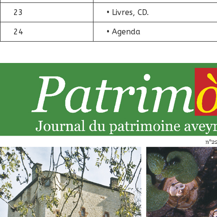
23
• Livres, CD.
24
• Agenda