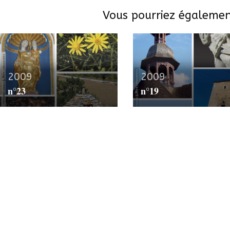
Vous pourriez égalemen
2009
2009
n°23
n°19