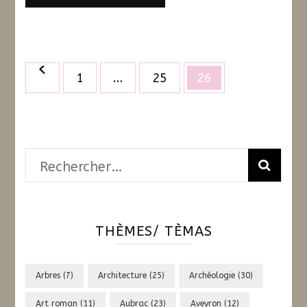
Pagination
Page
Page
Page
1
…
25
26
des
publications
Rechercher :
THÈMES/ TÈMAS
Arbres
(7)
Architecture
(25)
Archéologie
(30)
Art roman
(11)
Aubrac
(23)
Aveyron
(12)