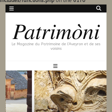
includes/functions.php
on line
6170
Patrimòni
Le Magazine du Patrimoine de l'Aveyron et de ses
voisins