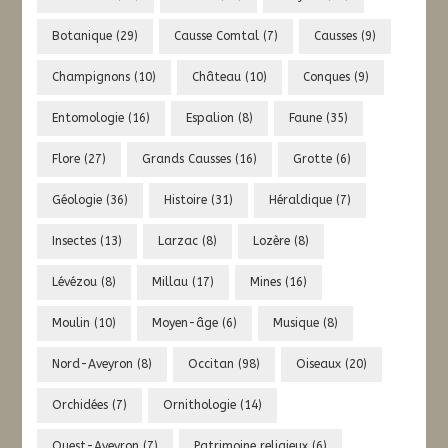
Botanique
(29)
Causse Comtal
(7)
Causses
(9)
Champignons
(10)
Château
(10)
Conques
(9)
Entomologie
(16)
Espalion
(8)
Faune
(35)
Flore
(27)
Grands Causses
(16)
Grotte
(6)
Géologie
(36)
Histoire
(31)
Héraldique
(7)
Insectes
(13)
Larzac
(8)
Lozère
(8)
Lévézou
(8)
Millau
(17)
Mines
(16)
Moulin
(10)
Moyen-âge
(6)
Musique
(8)
Nord-Aveyron
(8)
Occitan
(98)
Oiseaux
(20)
Orchidées
(7)
Ornithologie
(14)
Ouest-Aveyron
(7)
Patrimoine religieux
(6)