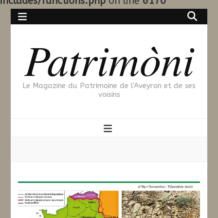
includes/functions.php
on line
6170
Patrimòni
Le Magazine du Patrimoine de l'Aveyron et de ses
voisins