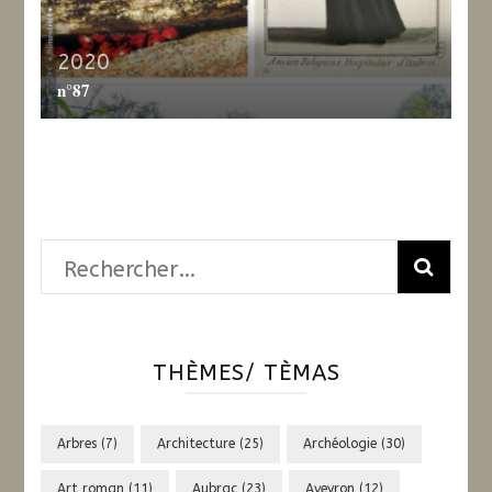
2020
n°87
Rechercher :
THÈMES/ TÈMAS
Arbres
(7)
Architecture
(25)
Archéologie
(30)
Art roman
(11)
Aubrac
(23)
Aveyron
(12)