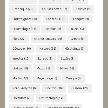
Botanique
(29)
Causse Comtal
(7)
Causses
(9)
Champignons
(10)
Château
(10)
Conques
(9)
Entomologie
(16)
Espalion
(8)
Faune
(35)
Flore
(27)
Grands Causses
(16)
Grotte
(6)
Géologie
(36)
Histoire
(31)
Héraldique
(7)
Insectes
(13)
Larzac
(8)
Lozère
(8)
Lévézou
(8)
Millau
(17)
Mines
(16)
Moulin
(10)
Moyen-âge
(6)
Musique
(8)
Nord-Aveyron
(8)
Occitan
(98)
Oiseaux
(20)
Orchidées
(7)
Ornithologie
(14)