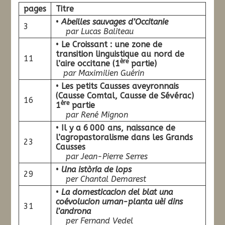
pages
Titre
•
Abeilles sauvages d’Occitanie
3
par Lucas Baliteau
•
Le Croissant : une zone de
transition linguistique au nord de
11
ère
l’aire occitane (1
partie)
par Maximilien Guérin
•
Les petits Causses aveyronnais
(Causse Comtal, Causse de Sévérac)
16
ère
1
partie
par René Mignon
•
Il y a 6 000 ans, naissance de
l’agropastoralisme dans les Grands
23
Causses
par Jean-Pierre Serres
•
Una istòria de lops
29
per Chantal Demarest
•
La domesticacion del blat una
coévolucion uman-planta uèi dins
31
l’androna
per Fernand Vedel