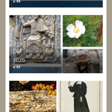
n°88
2020
n°85