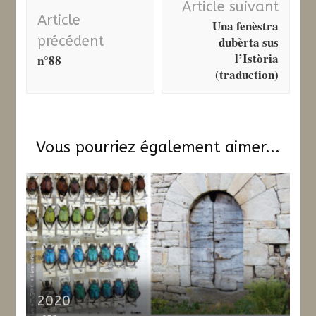
Article suivant
d'article
Article
Una fenèstra
précédent
dubèrta sus
l’Istòria
n°88
(traduction)
Vous pourriez également aimer...
2020