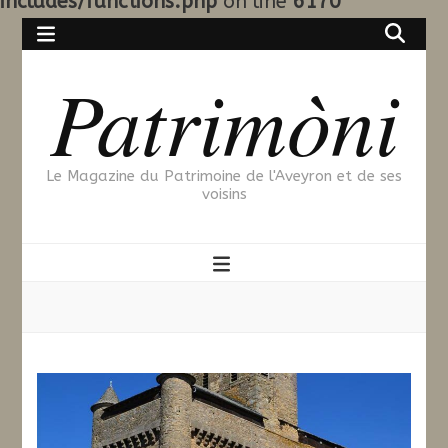
includes/functions.php
on line
6170
Patrimòni
Le Magazine du Patrimoine de l'Aveyron et de ses
voisins