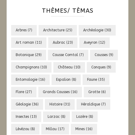
THÈMES/ TÈMAS
Arbres
(7)
Architecture
(25)
Archéologie
(30)
Art roman
(11)
Aubrac
(23)
Aveyron
(12)
Botanique
(29)
Causse Comtal
(7)
Causses
(9)
Champignons
(10)
Château
(10)
Conques
(9)
Entomologie
(16)
Espalion
(8)
Faune
(35)
Flore
(27)
Grands Causses
(16)
Grotte
(6)
Géologie
(36)
Histoire
(31)
Héraldique
(7)
Insectes
(13)
Larzac
(8)
Lozère
(8)
Lévézou
(8)
Millau
(17)
Mines
(16)