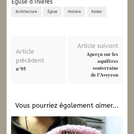
Église d’Inières
Architecture
Église
Histoire
Rodez
Navigation
Article suivant
d'article
Article
Aperçu sur les
précédent
aquifères
souterrains
n°95
de l’Aveyron
Vous pourriez également aimer...