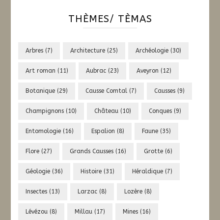
THÈMES/ TÈMAS
Arbres
(7)
Architecture
(25)
Archéologie
(30)
Art roman
(11)
Aubrac
(23)
Aveyron
(12)
Botanique
(29)
Causse Comtal
(7)
Causses
(9)
Champignons
(10)
Château
(10)
Conques
(9)
Entomologie
(16)
Espalion
(8)
Faune
(35)
Flore
(27)
Grands Causses
(16)
Grotte
(6)
Géologie
(36)
Histoire
(31)
Héraldique
(7)
Insectes
(13)
Larzac
(8)
Lozère
(8)
Lévézou
(8)
Millau
(17)
Mines
(16)