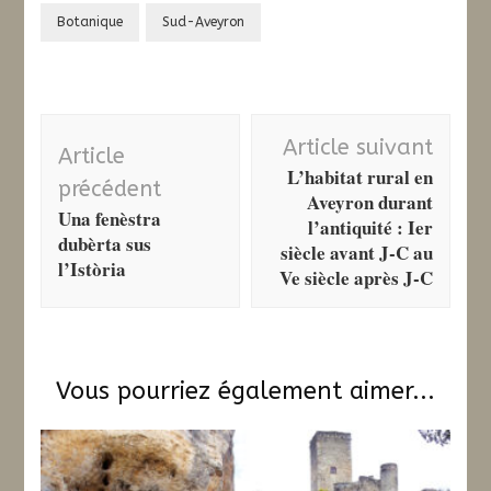
Botanique
Sud-Aveyron
Navigation
Article suivant
Article
d'article
L’habitat rural en
précédent
Aveyron durant
Una fenèstra
l’antiquité : Ier
dubèrta sus
siècle avant J-C au
l’Istòria
Ve siècle après J-C
Vous pourriez également aimer...